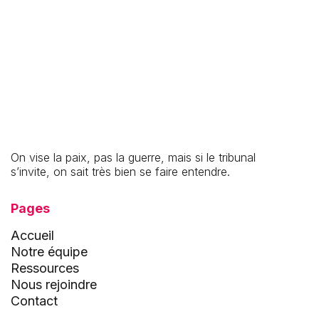
27.7.2026
Location-gérance : transmettre ou tester son
fonds de commerce sans le vendre
On vise la paix, pas la guerre, mais si le tribunal
s’invite, on sait très bien se faire entendre.
Pages
Accueil
Notre équipe
Ressources
Nous rejoindre
Contact