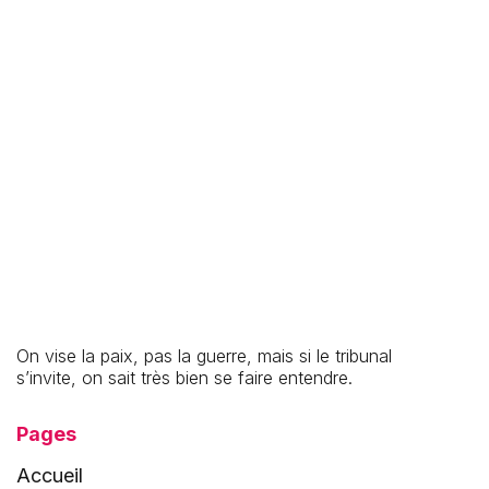
27.7.2026
Location-gérance : transmettre ou tester son
fonds de commerce sans le vendre
On vise la paix, pas la guerre, mais si le tribunal
s’invite, on sait très bien se faire entendre.
Pages
Accueil