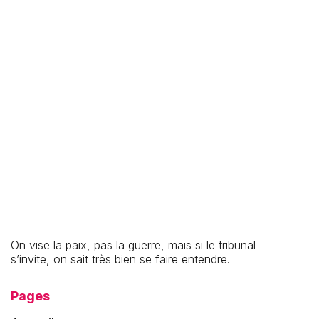
27.7.2026
Location-gérance : transmettre ou tester son
fonds de commerce sans le vendre
On vise la paix, pas la guerre, mais si le tribunal
s’invite, on sait très bien se faire entendre.
Pages